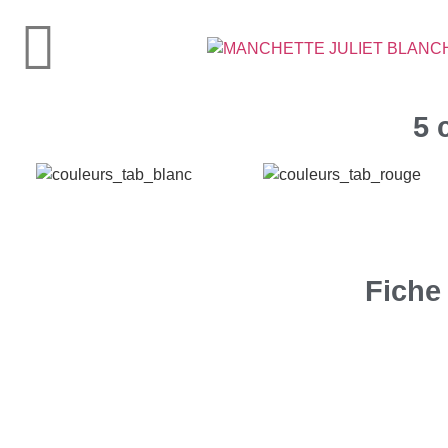
Très haute
résistance
5 
Fiche