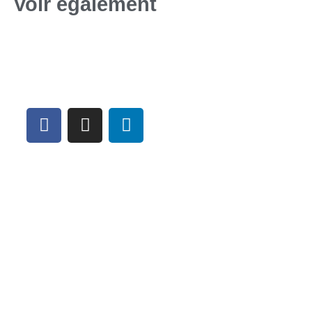
Voir également
Téléchargements
MANULATEX FRANCE
Catalogue cotte de mailles
1 Rue du Mille
Catalogue tabliers de travail et
F-49123 Champtocé sur Loire
manchettes
Tél. +33 (0)2 41 39 90 30
Déclarations UE de conformité