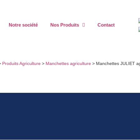
Notre société
Nos Produits
Contact
>
Produits Agriculture
>
Manchettes agriculture
>
Manchettes JULIET ag