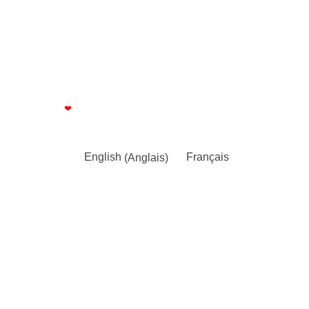
CGV
Index égalité F/H
© Manulatex 2024 - tous droits réservés
Made with
❤
by Elementor​​
English
(
Anglais
)
Français