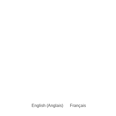
- LIGHTINOX/LIGHTOVER
Déclarations UE de conformité
- TPLUS Fendue
Déclarations UE de conformité
- TPLUS
Déclarations UE de conformité
- FLEXINOX
Déclarations UE de conformité
- PARINOX
English
(
Anglais
)
Français