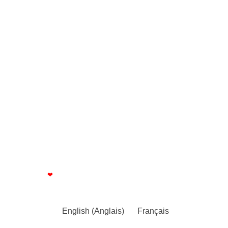
- FLEXINOX
Déclarations UE de conformité
- PARINOX
Mentions légales
Normes et règlementations
Plan du site / Sitemap
CGV
Index égalité F/H
© Manulatex 2024 - tous droits réservés
Made with
❤
by Elementor​​
English
(
Anglais
)
Français